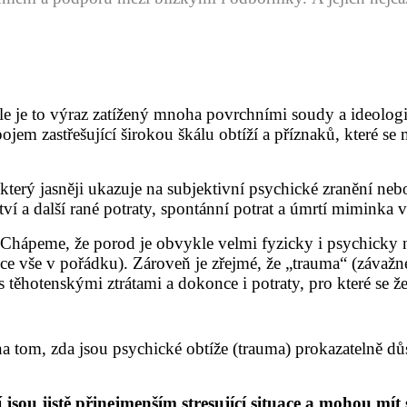
ale je to výraz zatížený mnoha povrchními soudy a ideolo
ojem zastřešující
širokou škálu obtíží a příznaků, které s
 který jasněji ukazuje na subjektivní psychické zranění n
 a další rané potraty, spontánní potrat a úmrtí miminka v dr
hápeme, že porod je obvykle velmi fyzicky i psychicky nár
ce vše v pořádku). Zároveň je zřejmé, že „trauma“ (závažn
 s těhotenskými ztrátami a dokonce i potraty, pro které se 
na tom, zda jsou psychické obtíže (trauma) prokazatelně dů
 jsou jistě přinejmenším stresující situace a mohou mí