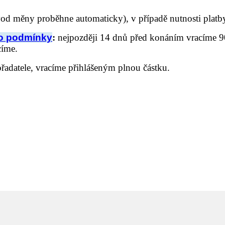
od měny proběhne automaticky), v případě nutnosti plat
o podmínky
:
nejpozději 14 dnů před konáním vracíme 90
címe.
řadatele, vracíme přihlášeným plnou částku.