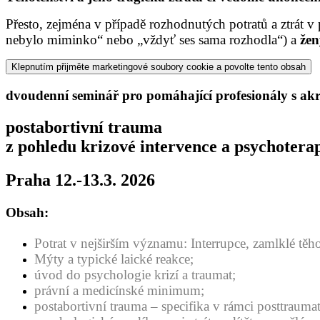
Přesto, zejména v případě rozhodnutých potratů a ztrát v 
nebylo miminko“ nebo „vždyť ses sama rozhodla“) a
žen
Klepnutím přijměte marketingové soubory cookie a povolte tento obsah
dvoudenní seminář pro pomáhající profesionály s ak
postabortivní trauma
z pohledu krizové intervence a psychotera
Praha 12.-13.3. 2026
Obsah:
Potrat v nejširším významu: Interrupce, zamlklé těho
Mýty a typické laické reakce;
úvod do psychologie krizí a traumat;
právní a medicínské minimum;
postabortivní trauma – specifika v rámci posttrauma