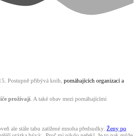
15. Postupně přibývá knih,
pomáhajících organizací a
če prožívají
. A také obav mezi pomáhajícími
roveň ale stále tabu zatížené mnoha předsudky.
Ženy po
stější otázka bývá: „Proč mi nikdo neřekl, že to pak může