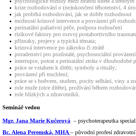
psychologické rozdíly mezi ztrátou dítěte a umělým
krize rozhodování o (ne)ukončení těhotenství, 4 úr
jak probíhá rozhodování, jak se dobře rozhodnout
možnosti krizové intervence a provázení při rozhod
perinatální paliativní péče, podpora rozloučení
rizikové faktory pro rozvoj postabortivního traumat
příznaky, projevy a typická témata;
krizová intervence po zákroku či ztrátě
poradenství pro pozůstalé, psychosociální provázení 
interrupce, potrat a perinatální ztráta v dlouhodobé 
práce se vztahem k dítěti; symboly a rituály;
provázení při truchlení;
práce se s hněvem, studem, pocity selhání, viny a z
role muže (otce dítěte), prožívání během rozhodová
role blízkých a zdravotníků.
Seminář vedou
Mgr. Jana Marie Kučerová
– psychoterapeutka specializ
Bc. Alena Peremská, MHA
– původní profesí zdravotní 