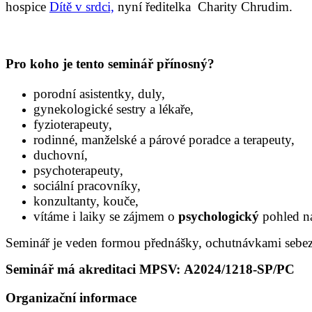
hospice
Dítě v srdci,
nyní ředitelka Charity Chrudim.
Pro koho je tento seminář přínosný?
porodní asistentky, duly,
gynekologické sestry a lékaře,
fyzioterapeuty,
rodinné, manželské a párové poradce a terapeuty,
duchovní,
psychoterapeuty,
sociální pracovníky,
konzultanty, kouče,
vítáme i laiky se zájmem o
psychologický
pohled n
Seminář je veden formou přednášky, ochutnávkami sebezku
S
eminář má akreditaci MPSV: A2024/1218-SP/PC
Organizační informace