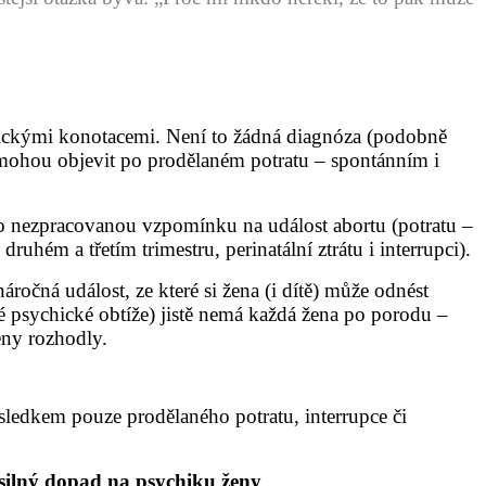
gickými konotacemi. Není to žádná diagnóza (podobně
e mohou objevit po prodělaném potratu – spontánním i
ebo nezpracovanou vzpomínku na událost abortu (potratu –
uhém a třetím trimestru, perinatální ztrátu i interrupci).
očná událost, ze které si žena (i dítě) může odnést
é psychické obtíže) jistě nemá každá žena po porodu –
ženy rozhodly.
sledkem pouze prodělaného potratu, interrupce či
t silný dopad na psychiku ženy
.