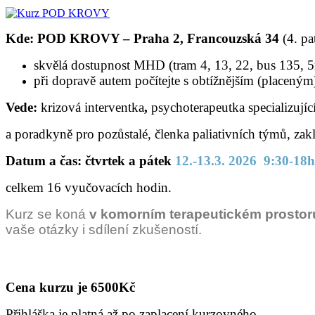
Kde:
POD KROVY – Praha 2, Francouzská 34
(4. pa
skvělá dostupnost MHD (tram 4, 13, 22, bus 135, 
při dopravě autem počítejte s obtížnějším (placeným
Vede:
krizová interventka
,
psychoterapeutka specializujíc
a poradkyně pro pozůstalé, členka paliativních týmů, zakl
Datum a čas:
čtvrtek a pátek
12.-13.3. 2026 9:30-18h
celkem 16 vyučovacích hodin.
Kurz se koná
v komorním terapeutickém prostor
vaše otázky i sdílení zkušeností.
Cena kurzu je 6500Kč
Přihláška je platná až po zaplacení kurzovného.