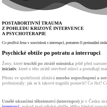
POSTABORTIVNÍ TRAUMA
Z POHLEDU KRIZOVÉ INTERVENCE
A PSYCHOTERAPIE
Co prožívá žena v souvislosti s interrupcí, potratem či perinatální zt
Psychické obtíže po potratu a interrupci
Ženy, které
truchlí po ztrátě miminka
ještě před naroz
iniciativ
, které o této ztrátě otevřeně mluví a pomáhají m
Přesto ve společnosti zůstává
mnoho nepochopení a neres
profesionály: jak se k takové tragedii postavit? Co říct? 
Umělé ukončení těhotenství
(interrupce)
je v Česku sic
interrupci
, pokud mají nějaké obtíže,
těžko hledají poroz