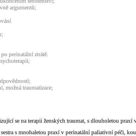
 ukončením těhotenství;
ovně argumentů;
ování
u;
po perinatální ztrátě.
psychoterapii;
odpovědností;
ní, možná traumatizace;
ující se na terapii ženských traumat, s dlouholetou praxí v
sestra s mnohaletou praxí v perinatální paliativní péči, k