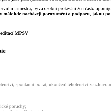
prvním trimestru, bývá osobní prožívání žen často opomíjeno
y málokde nacházejí porozumění a podporu, jakou po
reditací MPSV
pie
tenství, spontánní potrat, ukončení těhotenství ze zdravotn
tické poruchy;