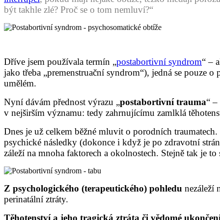
být takhle zlé? Proč se o tom nemluví?“
Dříve jsem používala termín „
postabortivní syndrom
“ – 
jako třeba „premenstruační syndrom“), jedná se pouze o p
umělém.
Nyní dávám přednost výrazu „
postabortivní trauma
“ –
v nejširším významu: tedy zahrnujícímu zamlklá těhotenství
Dnes je už celkem běžné mluvit o porodních traumatech. C
psychické následky (dokonce i když je po zdravotní strán
záleží na mnoha faktorech a okolnostech. Stejně tak je to
Z psychologického (terapeutického) pohledu
nezáleží 
perinatální ztráty.
Těhotenství a jeho tragická ztráta či vědomé ukončení