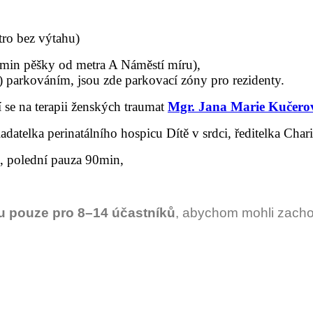
tro bez výtahu)
5min pěšky od metra A Náměstí míru),
) parkováním, jsou zde parkovací zóny pro rezidenty.
í se na terapii ženských traumat
Mgr. Jana Marie Kučero
adatelka perinatálního hospicu Dítě v srdci, ředitelka Cha
, polední pauza 90min,
u pouze pro 8–14 účastníků
, abychom mohli zacho