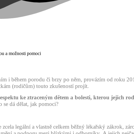
rátou a možnosti pomoci
ením i během porodu či brzy po něm, provázím od roku 20
atkám (rodičům) touto zkušeností projít.
pektu ke ztraceným dětem a bolesti, kterou jejich rodi
Co se dá dělat, jak pomoci?
e zcela legální a vlastně celkem běžný lékařský zákrok, zá
umění a podporu mezi blízkými i odborníky.
A jejich nejča